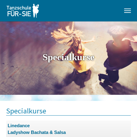
Zum Hauptinhalt springen
Specialkurse
Specialkurse
Linedance
Ladyshow Bachata & Salsa